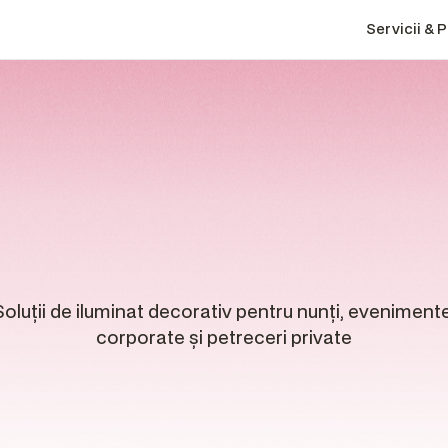
Servicii & 
ILUMINAT
AMBIENTAL
EVENIMENTE
inat
ambiental
pe
evenimente
Soluții de iluminat decorativ pentru nunți, evenimente
corporate și petreceri private