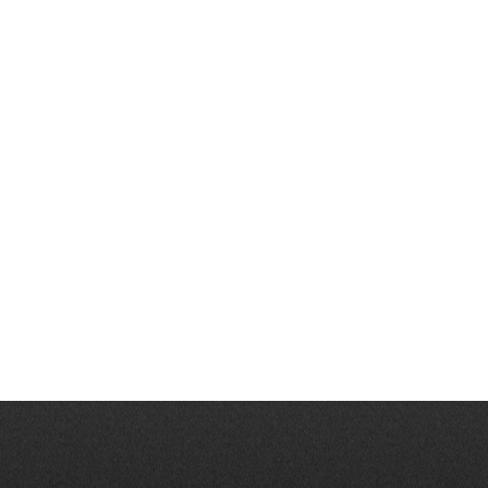
Vezi produsul
Are we missing an integration you’d like to see?