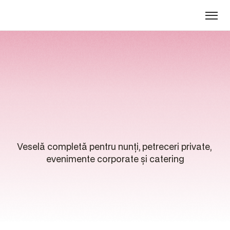
VESELĂ
EVENIMENTE
Veselă
pentru
evenimente
Veselă completă pentru nunți, petreceri private, 
evenimente corporate și catering
Filtrează produsele disponibile pentru închiriat: