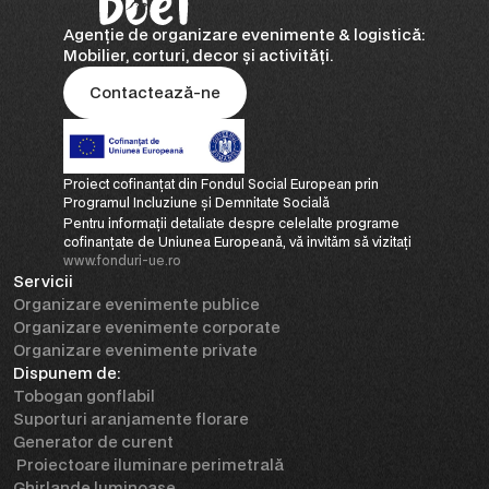
Agenție de organizare evenimente & logistică: 
Mobilier, corturi, decor și activități.
Contactează-ne
Contactează-ne
Proiect cofinanţat din Fondul Social European prin 
Programul Incluziune și Demnitate Socială
Pentru informații detaliate despre celelalte programe 
cofinanțate de Uniunea Europeană, vă invităm să vizitați 
www.fonduri-ue.ro
Servicii
Organizare evenimente publice
Organizare evenimente corporate
Organizare evenimente private
Dispunem de:
Tobogan gonflabil
Suporturi aranjamente florare
Generator de curent
 Proiectoare iluminare perimetrală
Ghirlande luminoase