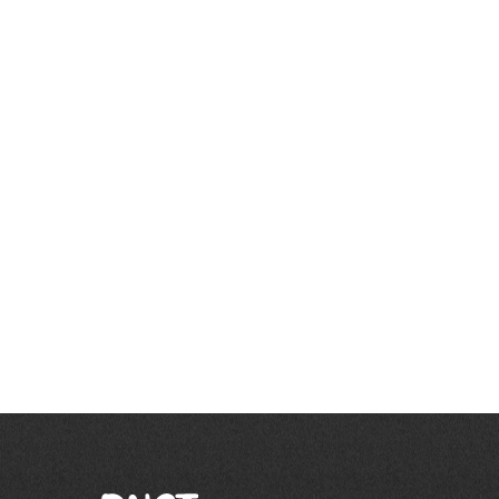
CORTURI DE EVENIMENTE
SCAUNE
Vesela evenimente
 VESELĂ EVENIMENTE
Vezi produsul
Are we missing an integration you’d like to see?
Get in touch
Get in touch